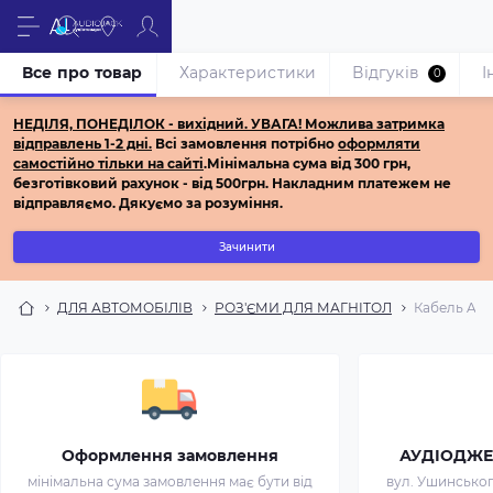
Все про товар
Характеристики
Відгуків
І
0
НЕДІЛЯ, ПОНЕДІЛОК - вихідний.
УВАГА! Можлива затримка
відправлень 1-2 дні.
Всі з
амовлення потрібно
оформляти
самостійно
тільки на сайті
.
Мінімальна сума від 300 грн,
безготівковий рахунок - від 500грн.
Накладним платежем не
відправляємо.
Дякуємо за розуміння.
Зачинити
ДЛЯ АВТОМОБІЛІВ
РОЗ'ЄМИ ДЛЯ МАГНІТОЛ
Кабель AUX 
Оформлення замовлення
АУДІОДЖЕК 
мінімальна сума замовлення має бути від
вул. Ушинського