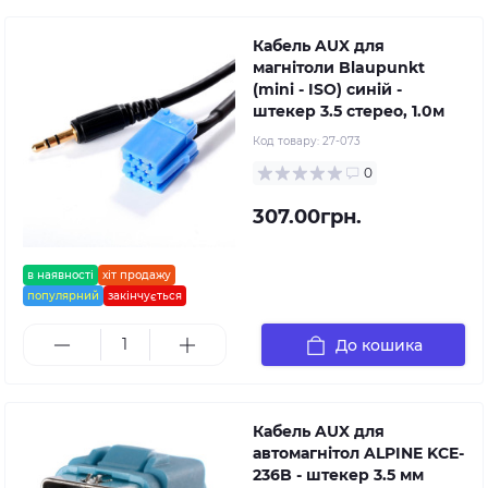
Кабель AUX для
магнітоли Blaupunkt
(mini - ISO) синій -
штекер 3.5 стерео, 1.0м
Код товару:
27-073
0
307.00грн.
в наявності
хіт продажу
популярний
закінчується
До кошика
Кабель AUX для
автомагнітол ALPINE KCE-
236B - штекер 3.5 мм