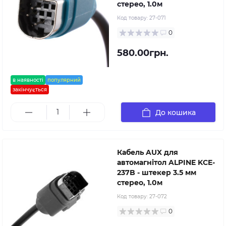
стерео, 1.0м
Код товару:
27-071
0
580.00грн.
в наявності
популярний
закінчується
До кошика
Кабель AUX для
автомагнітол ALPINE KCE-
237B - штекер 3.5 мм
стерео, 1.0м
Код товару:
27-072
0