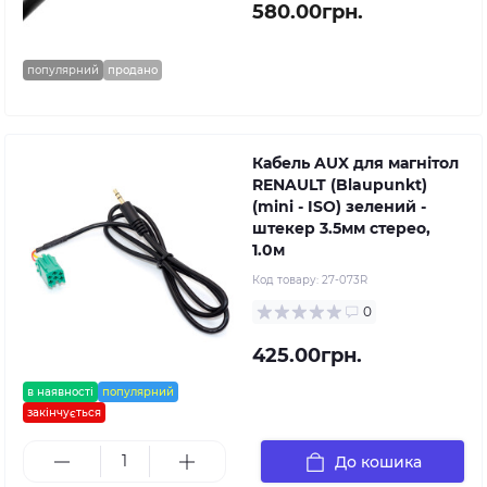
580.00грн.
популярний
продано
Кабель AUX для магнітол
RENAULT (Blaupunkt)
(mini - ISO) зелений -
штекер 3.5мм стерео,
1.0м
Код товару:
27-073R
0
425.00грн.
в наявності
популярний
закінчується
До кошика