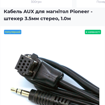
300грн
Понед
Кабель AUX для магнітол Pioneer -
штекер 3.5мм стерео, 1.0м
популярний
в наявності