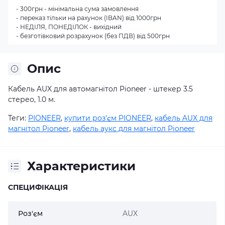
- 300грн - мінімальна сума замовлення
- переказ тільки на рахунок (IBAN) від 1000грн
- НЕДІЛЯ, ПОНЕДІЛОК - вихідний
- безготівковий розрахунок (без ПДВ) від 500грн
Опис
Кабель
AUX
для
автомагнітол
Pioneer
-
штекер
3.5
стерео
,
1.0
м
.
Теги:
PIONEER
,
купити роз'єм PIONEER
,
кабель AUX для
магнітол Pioneer
,
кабель аукс для магнітол Pioneer
Характеристики
СПЕЦИФІКАЦІЯ
Роз'єм
AUX