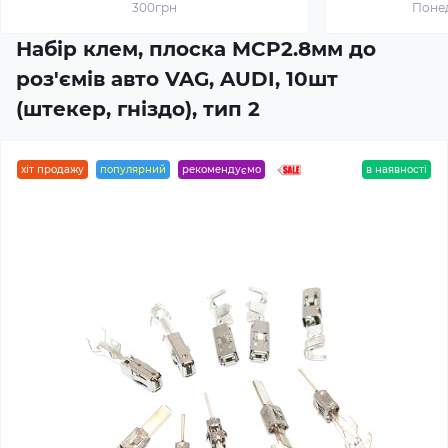
300грн
Понед
Набір клем, плоска MCP2.8мм до
роз'ємів авто VAG, AUDI, 10шт
(штекер, гніздо), тип 2
хіт продажу
популярний
рекомендуємо
в наявності