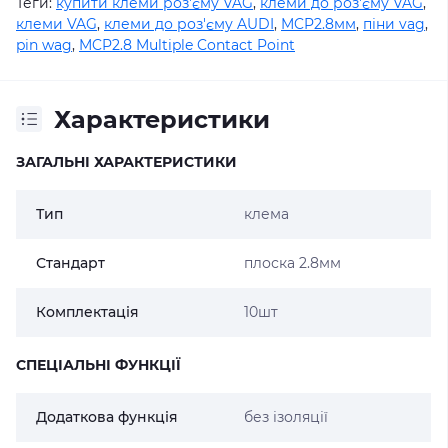
Теги:
купити клеми роз'єму VAG
,
клеми до роз'єму VAG
,
клеми VAG
,
клеми до роз'єму AUDI
,
MCP2.8мм
,
піни vag
,
pin wag
,
MCP2.8 Multiple Contact Point
Характеристики
ЗАГАЛЬНІ ХАРАКТЕРИСТИКИ
Тип
клема
Стандарт
плоска 2.8мм
Комплектація
10шт
СПЕЦІАЛЬНІ ФУНКЦІЇ
Додаткова функція
без ізоляції