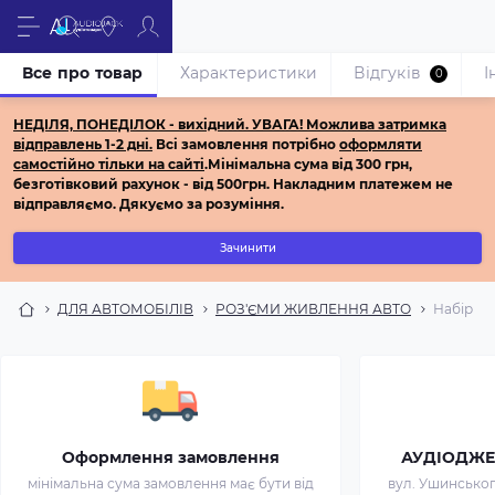
Все про товар
Характеристики
Відгуків
І
0
НЕДІЛЯ, ПОНЕДІЛОК - вихідний.
УВАГА! Можлива затримка
відправлень 1-2 дні.
Всі з
амовлення потрібно
оформляти
самостійно
тільки на сайті
.
Мінімальна сума від 300 грн,
безготівковий рахунок - від 500грн.
Накладним платежем не
відправляємо.
Дякуємо за розуміння.
Зачинити
ДЛЯ АВТОМОБІЛІВ
РОЗ'ЄМИ ЖИВЛЕННЯ АВТО
Набір кл
Оформлення замовлення
АУДІОДЖЕК 
мінімальна сума замовлення має бути від
вул. Ушинського