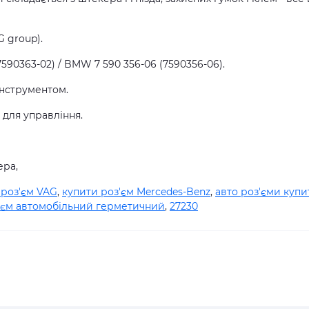
 group).
590363-02) / BMW 7 590 356-06 (7590356-06).
інструментом.
в для управління.
ера,
 роз'єм VAG
,
купити роз'єм Mercedes-Benz
,
авто роз'єми купи
'єм автомобільний герметичний
,
27230