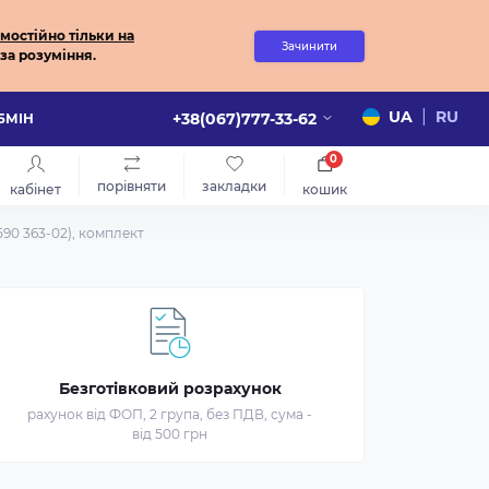
мостійно
тільки на
Зачинити
за розуміння.
|
UA
RU
+38(067)777-33-62
ОБМІН
0
порівняти
закладки
кабінет
кошик
590 363-02), комплект
Безготівковий розрахунок
рахунок від ФОП, 2 група, без ПДВ, сума -
від 500 грн