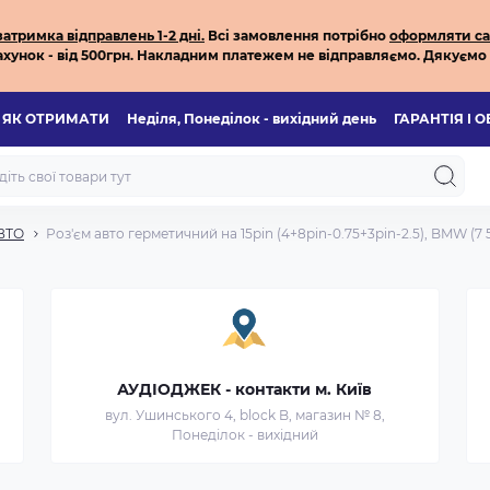
тримка відправлень 1-2 дні.
Всі з
амовлення потрібно
оформляти са
хунок - від 500грн.
Накладним платежем не відправляємо.
Дякуємо 
ЯК ОТРИМАТИ
Неділя, Понеділок - вихідний день
ГАРАНТІЯ І 
ВТО
Роз'єм авто герметичний на 15pin (4+8pin-0.75+3pin-2.5), BMW (7 
АУДІОДЖЕК - контакти м. Київ
вул. Ушинського 4, block B, магазин № 8,
Понеділок - вихідний