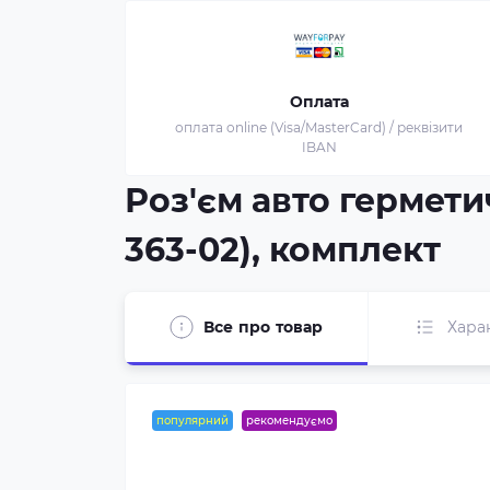
Оплата
оплата online (Visa/MasterCard) / реквізити
IBAN
Роз'єм авто герметич
363-02), комплект
Все про товар
Хара
популярний
рекомендуємо