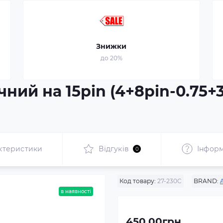
Знижки
до 20%
ний на 15pin (4+8pin-0.75+3
ктеристики
Відгуків
Інформ
0
Код товару:
27-230C
BRAND:
в наявності
450.00грн.