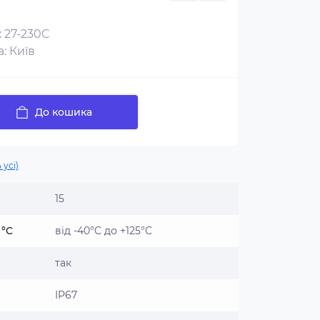
: 27-230C
: Київ
До кошика
 усі)
15
 °C
від -40°C до +125°C
так
IP67