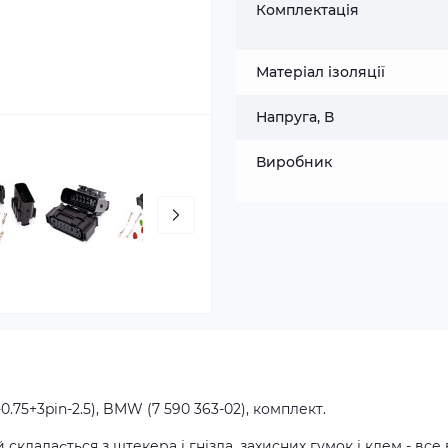
Комплектація
Матеріал ізоляції
Напруга, В
Виробник
0.75+3pin-2.5), BMW (7 590 363-02), комплект.
складається з штекера і гнізда, захисних гумок і клем - все 