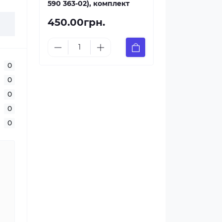
590 363-02), комплект
450.00грн.
0
0
0
0
0