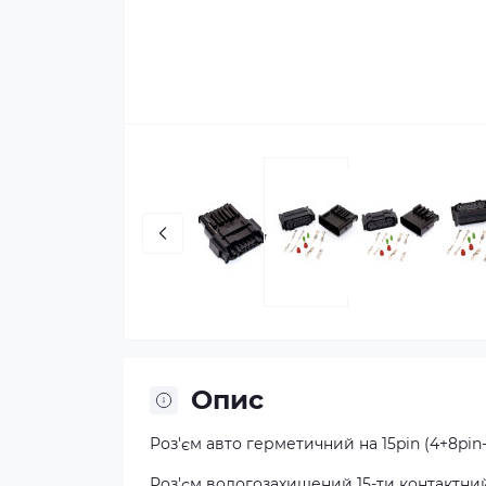
Опис
Роз'єм авто герметичний на 15pin (4+8pin-
Роз'єм вологозахищений 15-ти контактний 