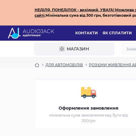
НЕДІЛЯ, ПОНЕДІЛОК - вихідний.
УВАГА! Можлива за
сайті
.
Мінімальна сума від 300 грн, безготівковий ра
КОНТАКТИ
ЯК СПЛАТИТИ
МАГАЗИН
ДЛЯ АВТОМОБІЛІВ
РОЗ'ЄМИ ЖИВЛЕННЯ А
Оформлення замовлення
мінімальна сума замовлення має бути від
300грн