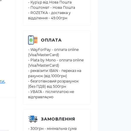
- Кур'єр від Нова Пошта
- Поштомат - Нова Пошта
- ROZETKA - доставка у
відділення - 49.00грн
ОПЛАТА
- WayForPay - оплата online
(Visa/MasterCard)
- Plata by Mono - оплата online
(Visa/MasterCard)
- реквізити IBAN - переказ на
рахунок (від 1000грн)
ти
,
- безготівковий розрахунок
(без ПДВ) від 500грн
- УВАГА - післяплатою не
відправляємо
ЗАМОВЛЕННЯ
- 300грн - мінімальна сума