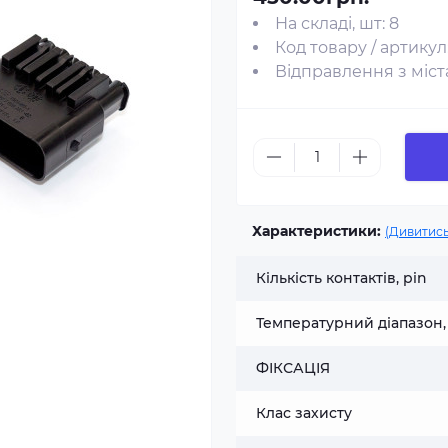
На складі, шт: 8
Код товару / артикул
Відправлення з міста
Характеристики:
(Дивитись
Кількість контактів, pin
Температурний діапазон,
ФІКСАЦІЯ
Клас захисту