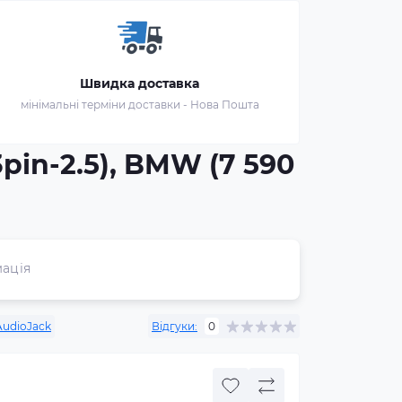
Швидка доставка
мінімальні терміни доставки - Нова Пошта
pin-2.5), BMW (7 590
ація
AudioJack
Відгуки:
0