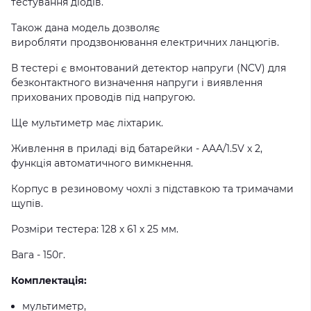
тестування
діодів
.
Також
дана
модель
дозволяє
виробляти
продзвонювання
електричних
ланцюгів
.
В тестері є вмонтований детектор напруги (NCV) для
безконтактного визначення напруги і виявлення
прихованих проводів під напругою.
Ще мультиметр має ліхтарик.
Живлення
в
приладі
від
батарейки
- AAA/1.5V x 2,
функція автоматичного вимкнення
.
Корпус в резиновому чохлі з підставкою та тримачами
щупів.
Розміри тестера: 128 х 61 х 25 мм.
Вага - 150г.
Комплектація:
мультиметр,