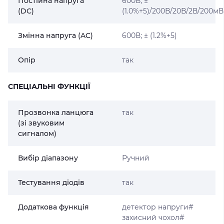
Постійна напруга
600В; ±
(DC)
(1.0%+5)/200В/20В/2В/200мВ
Змінна напруга (AC)
600В; ± (1.2%+5)
Опір
так
СПЕЦІАЛЬНІ ФУНКЦІЇ
Прозвонка ланцюга
так
(зі звуковим
сигналом)
Вибір діапазону
Ручний
Тестування діодів
так
Додаткова функція
детектор напруги#
захисний чохол#