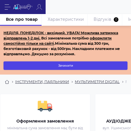
Все про товар
Характеристики
Відгуків
І
0
НЕДІЛЯ, ПОНЕДІЛОК - вихідний.
УВАГА! Можлива затримка
відправлень 1-2 дні.
Всі з
амовлення потрібно
оформляти
самостійно
тільки на сайті
.
Мінімальна сума від 300 грн,
безготівковий рахунок - від 500грн.
Накладним платежем не
відправляємо.
Дякуємо за розуміння.
Зачинити
ІНСТРУМЕНТИ, ПАЯЛЬНИКИ
МУЛЬТИМЕТРИ DIGITAL
Му
Оформлення замовлення
АУДІОДЖЕК 
мінімальна сума замовлення має бути від
вул. Ушинського