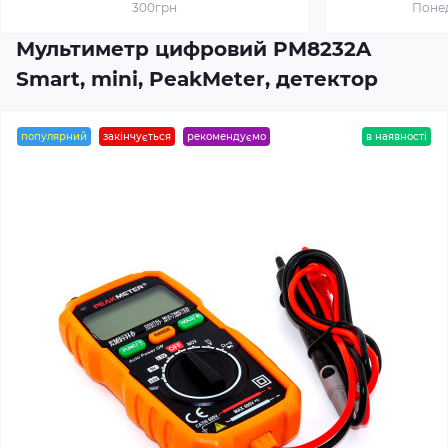
300грн
Понед
Мультиметр цифровий PM8232A
Smart, mini, PeakMeter, детектор
популярний
закінчується
рекомендуємо
в наявності