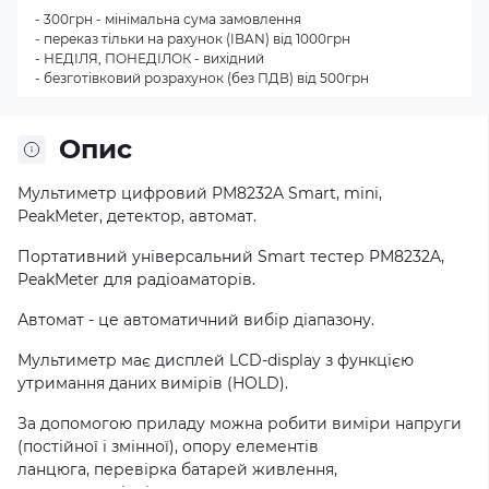
- 300грн - мінімальна сума замовлення
- переказ тільки на рахунок (IBAN) від 1000грн
- НЕДІЛЯ, ПОНЕДІЛОК - вихідний
- безготівковий розрахунок (без ПДВ) від 500грн
Опис
Мультиметр цифровий PM8232A Smart, mini,
PeakMeter, детектор, автомат.
Портативний
універсальний Smart
тестер
PM8232A,
PeakMeter для радіоаматорів.
Автомат - це автоматичний вибір діапазону.
Мультиметр
має
дисплей
LCD-display з функцією
утримання даних вимірів (HOLD)
.
За допомогою
приладу
можна
робити виміри
напруги
(
постійної
і
змінної
)
,
опору
елементів
ланцюга
,
перевірка батарей живлення,