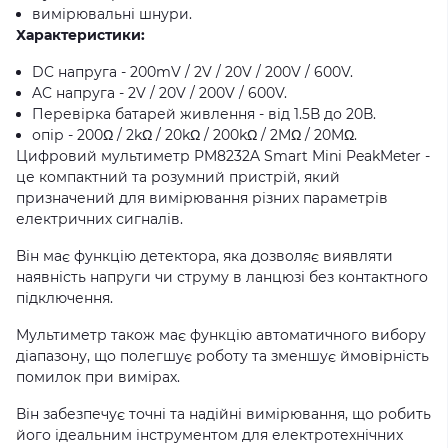
вимірювальні шнури.
Характеристики:
DC напруга - 200mV / 2V / 20V / 200V / 600V.
AC напруга - 2V / 20V / 200V / 600V.
Перевірка батарей живлення - від 1.5В до 20В.
опір - 200Ω / 2kΩ / 20kΩ / 200kΩ / 2MΩ / 20MΩ.
Цифровий мультиметр PM8232A Smart Mini PeakMeter -
це компактний та розумний пристрій, який
призначений для вимірювання різних параметрів
електричних сигналів.
Він має функцію детектора, яка дозволяє виявляти
наявність напруги чи струму в ланцюзі без контактного
підключення.
Мультиметр також має функцію автоматичного вибору
діапазону, що полегшує роботу та зменшує ймовірність
помилок при вимірах.
Він забезпечує точні та надійні вимірювання, що робить
його ідеальним інструментом для електротехнічних