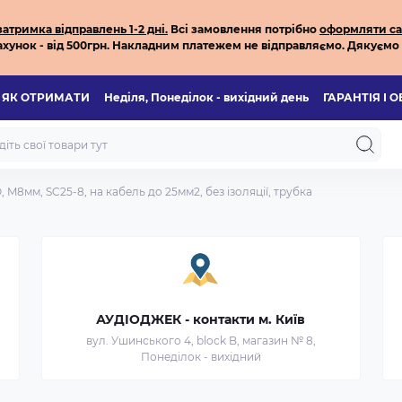
тримка відправлень 1-2 дні.
Всі з
амовлення потрібно
оформляти са
хунок - від 500грн.
Накладним платежем не відправляємо.
Дякуємо 
ЯК ОТРИМАТИ
Неділя, Понеділок - вихідний день
ГАРАНТІЯ І 
, M8мм, SC25-8, на кабель до 25мм2, без ізоляції, трубка
АУДІОДЖЕК - контакти м. Київ
вул. Ушинського 4, block B, магазин № 8,
Понеділок - вихідний