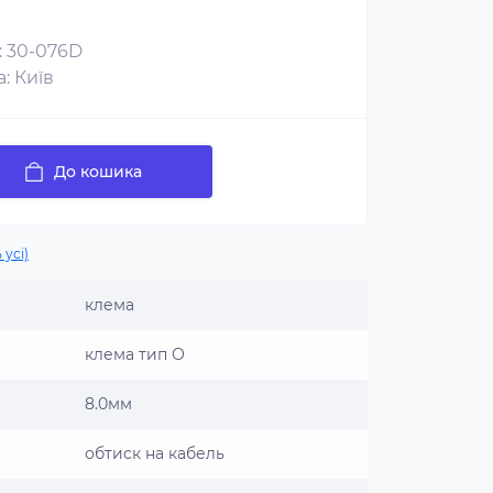
: 30-076D
: Київ
До кошика
 усі)
клема
клема тип О
8.0мм
обтиск на кабель