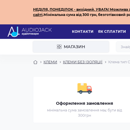
НЕДІЛЯ, ПОНЕДІЛОК - вихідний.
УВАГА! Можлива за
сайті
.
Мінімальна сума від 300 грн, безготівковий ра
КОНТАКТИ
ЯК СПЛАТИТИ
МАГАЗИН
КЛЕМИ
КЛЕМИ БЕЗ ІЗОЛЯЦІЇ
Клема тип О
Оформлення замовлення
мінімальна сума замовлення має бути від
300грн