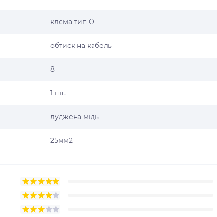
клема тип О
обтиск на кабель
8
1 шт.
луджена мідь
25мм2