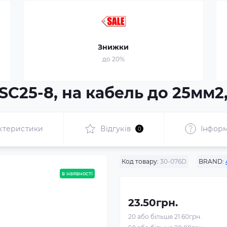
Знижки
до 20%
C25-8, на кабель до 25мм2, 
ктеристики
Відгуків
Інформ
0
Код товару:
30-076D
BRAND:
в наявності
23.50грн.
20 або більше 21.60грн.