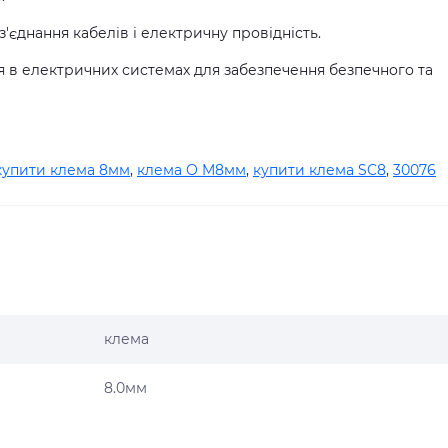
з'єднання кабелів і електричну провідність.
 в електричних системах для забезпечення безпечного та
купити клема 8мм
,
клема О M8мм
,
купити клема SC8
,
30076
клема
8.0мм