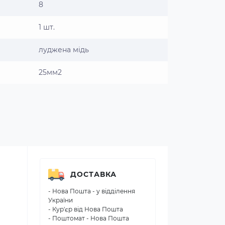
8
1 шт.
луджена мідь
25мм2
ДОСТАВКА
- Нова Пошта - у відділення
України
- Кур'єр від Нова Пошта
- Поштомат - Нова Пошта