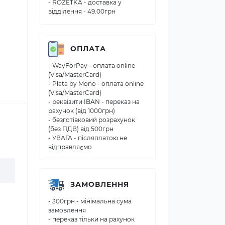
- ROZETKA - доставка у
відділення - 49.00грн
ОПЛАТА
- WayForPay - оплата online
(Visa/MasterCard)
- Plata by Mono - оплата online
(Visa/MasterCard)
- реквізити IBAN - переказ на
рахунок (від 1000грн)
- безготівковий розрахунок
(без ПДВ) від 500грн
- УВАГА - післяплатою не
відправляємо
ЗАМОВЛЕННЯ
- 300грн - мінімальна сума
замовлення
- переказ тільки на рахунок