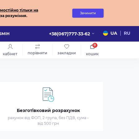
мостійно
тільки на
Зачинити
за розуміння.
|
UA
RU
+38(067)777-33-62
ОБМІН
0
порівняти
закладки
кабінет
кошик
Безготівковий розрахунок
рахунок від ФОП, 2 група, без ПДВ, сума -
від 500 грн