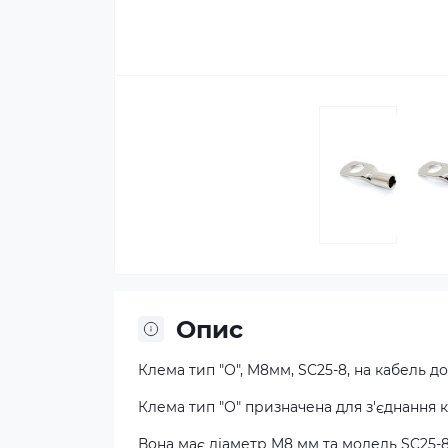
Опис
Клема тип "О", M8мм, SC25-8, на кабель до 
Клема тип "О" призначена для з'єднання ка
Вона має діаметр M8 мм та модель SC25-8