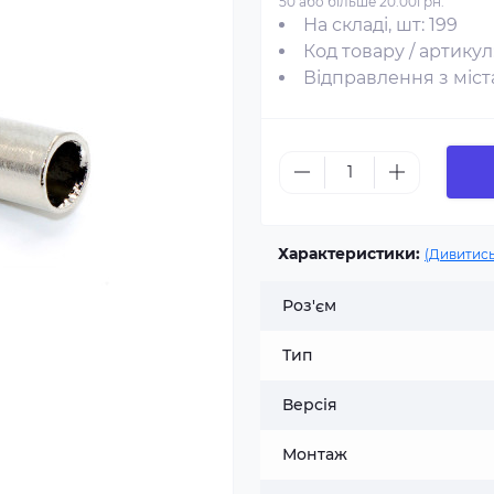
50 або більше 20.00грн.
На складі, шт: 199
Код товару / артикул
Відправлення з міста
Характеристики:
(Дивитись
Роз'єм
Тип
Версія
Монтаж