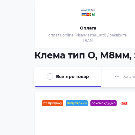
Оплата
оплата online (Visa/MasterCard) / реквізити
IBAN
Клема тип О, М8мм, S
Все про товар
Хара
хіт продажу
популярний
рекомендуємо