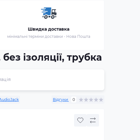
Швидка доставка
мінімальні терміни доставки - Нова Пошта
без ізоляції, трубка
ація
AudioJack
Відгуки:
0