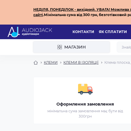
НЕДІЛЯ, ПОНЕДІЛОК - вихідний.
УВАГА! Можлива за
сайті
.
Мінімальна сума від 300 грн, безготівковий ра
КОНТАКТИ
ЯК СПЛАТИТИ
МАГАЗИН
КЛЕМИ
КЛЕМИ В ІЗОЛЯЦІЇ
Клема плоска, г
Оформлення замовлення
мінімальна сума замовлення має бути від
300грн