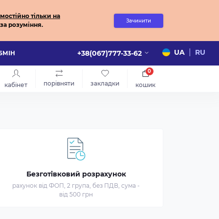
мостійно
тільки на
Зачинити
за розуміння.
|
UA
RU
+38(067)777-33-62
ОБМІН
0
порівняти
закладки
кабінет
кошик
Безготівковий розрахунок
рахунок від ФОП, 2 група, без ПДВ, сума -
від 500 грн