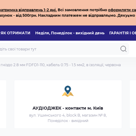
тримка відправлень 1-2 дні.
Всі з
амовлення потрібно
оформляти са
хунок - від 500грн.
Накладним платежем не відправляємо.
Дякуємо 
ЯК ОТРИМАТИ
Неділя, Понеділок - вихідний день
ГАРАНТІЯ І 
ніздо 2.8 мм FDFD1-110, кабель 0.75 - 1.5 мм2, в ізоляції, червона
АУДІОДЖЕК - контакти м. Київ
вул. Ушинського 4, block B, магазин № 8,
Понеділок - вихідний