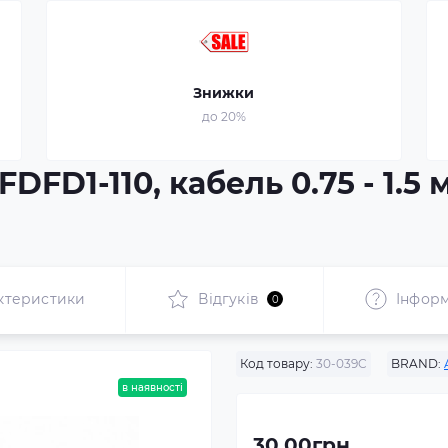
Знижки
до 20%
DFD1-110, кабель 0.75 - 1.5 м
ктеристики
Відгуків
Інформ
0
Код товару:
30-039C
BRAND:
в наявності
30.00грн.