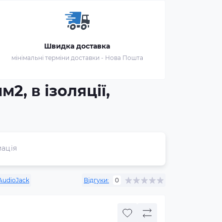
Швидка доставка
мінімальні терміни доставки - Нова Пошта
м2, в ізоляції,
ація
AudioJack
Відгуки:
0