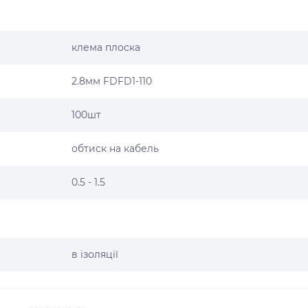
клема плоска
2.8мм FDFD1-110
100шт
обтиск на кабель
0.5 - 1.5
в ізоляції