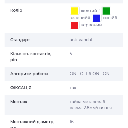
Колір
жовтий#
зелений#
синій#
червоний
Стандарт
anti-vandal
Кількість контактів,
5
pin
Алгоритм роботи
ON - OFF# ON - ON
ФІКСАЦІЯ
так
Монтаж
гайка металева#
клема 2.8мм/паяння
Монтажний діаметр,
16
мм