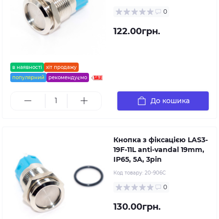
0
122.00грн.
в наявності
хіт продажу
популярний
рекомендуємо
До кошика
Кнопка з фіксацією LAS3-
19F-11L anti-vandal 19mm,
IP65, 5А, 3pin
Код товару:
20-906C
0
130.00грн.