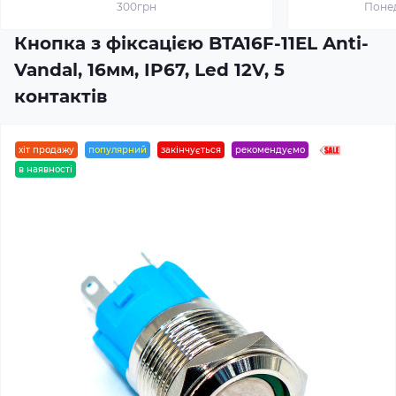
300грн
Понед
Кнопка з фіксацією BTA16F-11EL Anti-
Vandal, 16мм, IP67, Led 12V, 5
контактів
хіт продажу
популярний
закінчується
рекомендуємо
в наявності