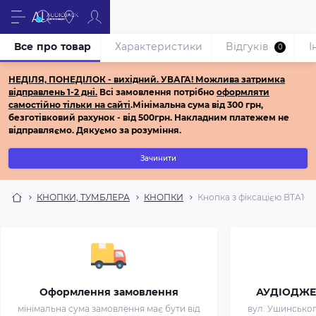
Все про товар
Характеристики
Відгуків
І
0
НЕДІЛЯ, ПОНЕДІЛОК - вихідний.
УВАГА! Можлива затримка
відправлень 1-2 дні.
Всі з
амовлення потрібно
оформляти
самостійно
тільки на сайті
.
Мінімальна сума від 300 грн,
безготівковий рахунок - від 500грн.
Накладним платежем не
відправляємо.
Дякуємо за розуміння.
Зачинити
КНОПКИ, ТУМБЛЕРА
КНОПКИ
Кнопка з фіксацією BTA16F-1
Оформлення замовлення
АУДІОДЖЕК 
мінімальна сума замовлення має бути від
вул. Ушинського