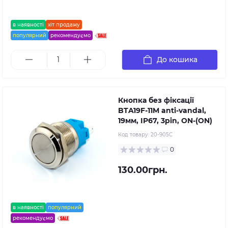
в наявності
хіт продажу
популярний
рекомендуємо
До кошика
Кнопка без фіксації
BTA19F-11M anti-vandal,
19мм, IP67, 3pin, ON-(ON)
Код товару:
20-905C
0
130.00грн.
в наявності
популярний
рекомендуємо