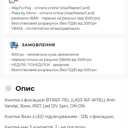
- WayForPay - оплата online (Visa/MasterCard)
- Plata by Mono - оплата online (Visa/MasterCard)
- реквізити IBAN - переказ на рахунок (від 1000грн)
- безготівковий розрахунок (без ПДВ) від 500грн
- УВАГА - післяплатою не відправляємо
ЗАМОВЛЕННЯ
- 300грн - мінімальна сума замовлення
- переказ тільки на рахунок (IBAN) від 1000грн
- НЕДІЛЯ, ПОНЕДІЛОК - вихідний
- безготівковий розрахунок (без ПДВ) від 500грн
Опис
Кнопка з фіксацією BTA16F-11EL (LAS3-16F-W11EL) Anti-
Vandal, 16мм, IP67, Led 12V, 5pin, ON-ON.
Кнопка 16мм з LED підсвічуванням - 12В, з фіксацією.
Кнопка має 5 контактів: 2 - на підсвітку.