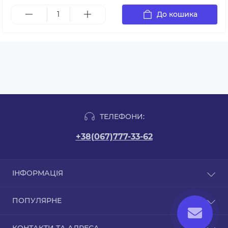
До кошика
ТЕЛЕФОНИ:
+38(067)777-33-62
ІНФОРМАЦІЯ
Відгуки
ПОПУЛЯРНЕ
Про нас
Політика безпеки
РОЗ'ЄМИ BNC, UHF, F, SMA, N TYPE