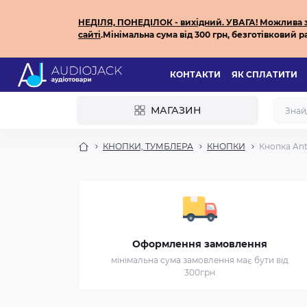
НЕДІЛЯ, ПОНЕДІЛОК - вихідний.
УВАГА! Можлива за
сайті
.
Мінімальна сума від 300 грн, безготівковий ра
КОНТАКТИ
ЯК СПЛАТИТИ
МАГАЗИН
КНОПКИ, ТУМБЛЕРА
КНОПКИ
Кнопка Anti
Оформлення замовлення
мінімальна сума замовлення має бути від
300грн