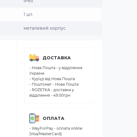
IP65
1 шт.
металевий корпус
ДОСТАВКА
- Нова Пошта - у відділення
України
- Кур'єр від Нова Пошта
- Поштомат - Нова Пошта
- ROZETKA - доставка у
відділення - 49.00грн
ОПЛАТА
- WayForPay - оплата online
(Visa/MasterCard)