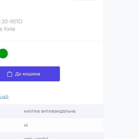
: 20-901D
: Київ
До кошика
 усі)
кнопка антивандальна
ні