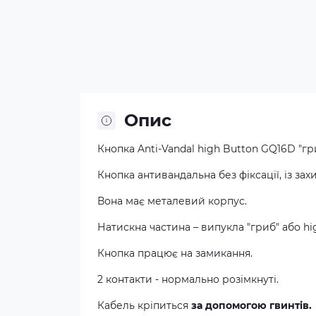
Опис
Кнопка Anti-Vandal high Button GQ16D "гриб
Кнопка
антивандальна
без
фіксації
,
із зах
Вона
має
металевий
корпус
.
Натискна частина – випукла
"гриб" або hi
Кнопка
працює
на
замикання
.
2
контакти
-
нормально
розімкнуті
.
Кабель
кріпиться
за допомогою
гвинтів
.