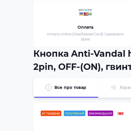
Оплата
оплата online (Visa/MasterCard) / реквізити
IBAN
Кнопка Anti-Vandal h
2pin, OFF-(ON), гвин
Все про товар
Хара
хіт продажу
популярний
рекомендуємо