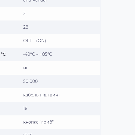
anti-vandal
2
28
OFF - (ON)
 °C
-40°С ~ +85°C
ні
50 000
кабель під гвинт
16
кнопка "гриб"