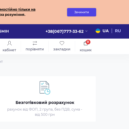
мостійно
тільки на
Зачинити
за розуміння.
|
UA
RU
+38(067)777-33-62
ОБМІН
0
порівняти
закладки
кабінет
кошик
нт
Безготівковий розрахунок
рахунок від ФОП, 2 група, без ПДВ, сума -
від 500 грн