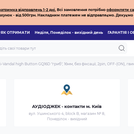
тримка відправлень 1-2 дні.
Всі з
амовлення потрібно
оформляти са
хунок - від 500грн.
Накладним платежем не відправляємо.
Дякуємо 
ЯК ОТРИМАТИ
Неділя, Понеділок - вихідний день
ГАРАНТІЯ І 
-Vandal high Button GQ16D "гриб", 16мм, без фіксації, 2pin, OFF-(ON), гви
АУДІОДЖЕК - контакти м. Київ
вул. Ушинського 4, block B, магазин № 8,
Понеділок - вихідний