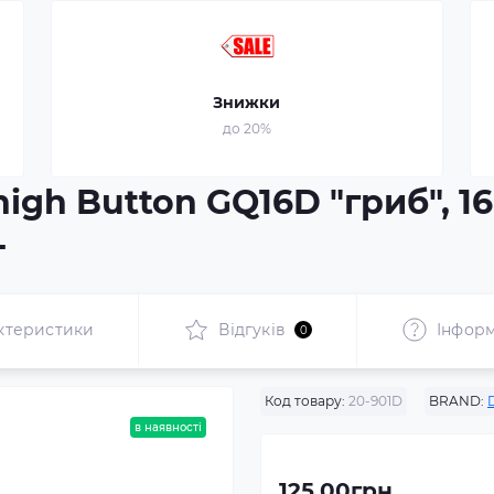
Знижки
до 20%
igh Button GQ16D "гриб", 16
т
ктеристики
Відгуків
Інформ
0
Код товару:
20-901D
BRAND:
в наявності
125.00грн.