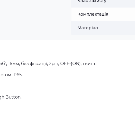
Клас захисту
Комплектація
Матеріал
", 16мм, без фіксації, 2pin, OFF-(ON), гвинт
.
истом
IP65
.
gh Button.