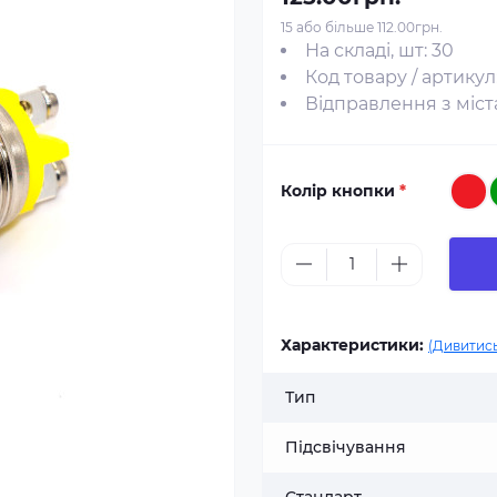
15 або більше 112.00грн.
На складі, шт: 30
Код товару / артикул
Відправлення з міста
Колір кнопки
*
Характеристики:
(Дивитись
Тип
Підсвічування