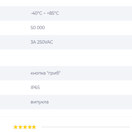
-40°С ~ +85°C
50 000
3A 250VAC
кнопка "гриб"
IP65
випукла