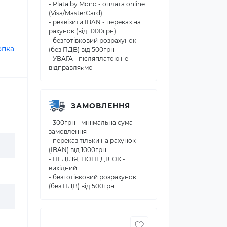
- Plata by Mono - оплата online
(Visa/MasterCard)
- реквізити IBAN - переказ на
рахунок (від 1000грн)
- безготівковий розрахунок
опка
(без ПДВ) від 500грн
- УВАГА - післяплатою не
відправляємо
ЗАМОВЛЕННЯ
- 300грн - мінімальна сума
замовлення
- переказ тільки на рахунок
(IBAN) від 1000грн
- НЕДІЛЯ, ПОНЕДІЛОК -
вихідний
- безготівковий розрахунок
(без ПДВ) від 500грн