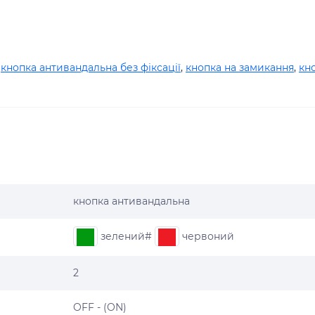
,
кнопка антивандальна без фіксації
,
кнопка на замикання
,
кн
кнопка антивандальна
зелений#
червоний
2
OFF - (ON)