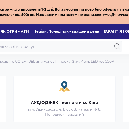
тримка відправлень 1-2 дні.
Всі з
амовлення потрібно
оформляти са
хунок - від 500грн.
Накладним платежем не відправляємо.
Дякуємо 
ЯК ОТРИМАТИ
Неділя, Понеділок - вихідний день
ГАРАНТІЯ І 
ксацією GQ12F-10EL anti-vandal, плоска 12мм, 4pin, LED red 220V
АУДІОДЖЕК - контакти м. Київ
вул. Ушинського 4, block B, магазин № 8,
Понеділок - вихідний