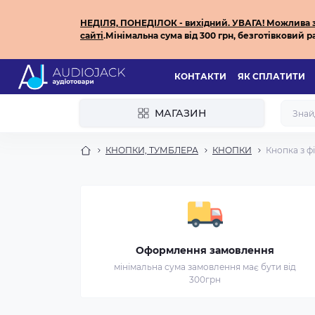
НЕДІЛЯ, ПОНЕДІЛОК - вихідний.
УВАГА! Можлива за
сайті
.
Мінімальна сума від 300 грн, безготівковий ра
КОНТАКТИ
ЯК СПЛАТИТИ
МАГАЗИН
КНОПКИ, ТУМБЛЕРА
КНОПКИ
Кнопка з фі
Оформлення замовлення
мінімальна сума замовлення має бути від
300грн