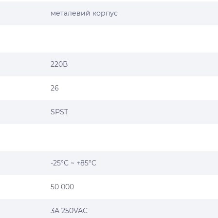
металевий корпус
220В
26
SPST
-25°С ~ +85°C
50 000
3A 250VAC