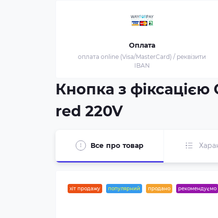
Оплата
оплата online (Visa/MasterCard) / реквізити
IBAN
Кнопка з фіксацією G
red 220V
Все про товар
Хара
хіт продажу
популярний
продано
рекомендуємо