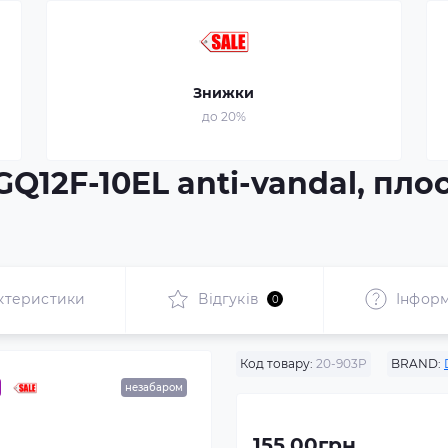
Знижки
до 20%
Q12F-10EL anti-vandal, плос
ктеристики
Відгуків
Інформ
0
Код товару:
20-903P
BRAND:
незабаром
155.00грн.