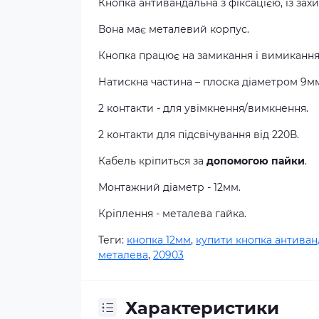
Кнопка
антивандальна
з
фіксацією
,
із зах
Вона
має
металевий
корпус
.
Кнопка
працює
на
замикання і вимиканн
Натискна частина – плоска діаметром 9м
2 контакти - для увімкнення/вимкнення.
2 контакти для підсвічування від 220В.
Кабель
кріпиться
за
допомогою
пайки
.
Монтажний
діаметр
-
12
мм
.
Кріплення
-
металева
гайка
.
Теги:
кнопка 12мм
,
купити кнопка антиван
металева
,
20903
Характеристики