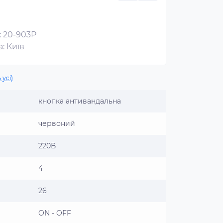
: 20-903P
: Київ
 усі)
кнопка антивандальна
червоний
220В
4
26
ON - OFF