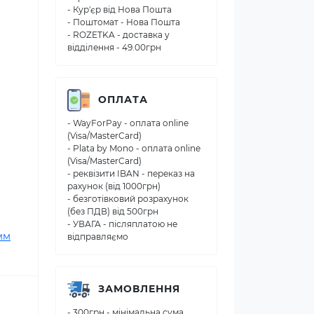
- Кур'єр від Нова Пошта
- Поштомат - Нова Пошта
- ROZETKA - доставка у
відділення - 49.00грн
ОПЛАТА
- WayForPay - оплата online
(Visa/MasterCard)
- Plata by Mono - оплата online
(Visa/MasterCard)
- реквізити IBAN - переказ на
рахунок (від 1000грн)
- безготівковий розрахунок
(без ПДВ) від 500грн
- УВАГА - післяплатою не
мм
відправляємо
ЗАМОВЛЕННЯ
- 300грн - мінімальна сума