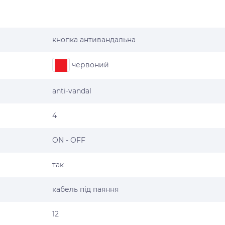
кнопка антивандальна
червоний
anti-vandal
4
ON - OFF
так
кабель під паяння
12