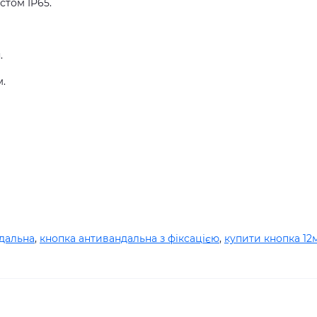
истом
IP65
.
я
.
м.
дальна
,
кнопка антивандальна з фіксацією
,
купити кнопка 12