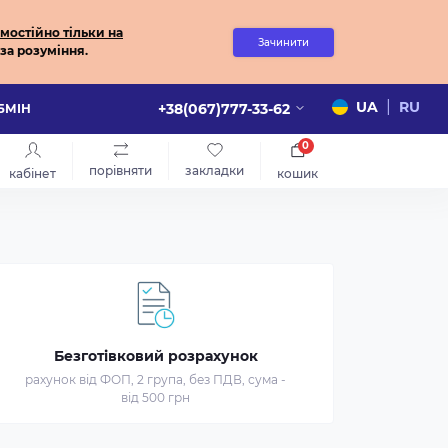
мостійно
тільки на
Зачинити
за розуміння.
|
UA
RU
+38(067)777-33-62
ОБМІН
0
порівняти
закладки
кабінет
кошик
Безготівковий розрахунок
рахунок від ФОП, 2 група, без ПДВ, сума -
від 500 грн