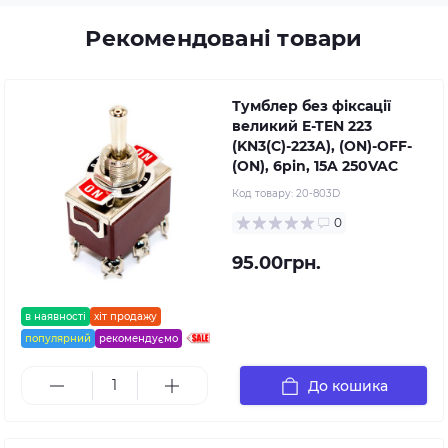
Рекомендовані товари
Тумблер без фіксації
великий E-TEN 223
(KN3(C)-223A), (ON)-OFF-
(ON), 6pin, 15A 250VAC
Код товару:
20-803D
0
95.00грн.
в наявності
хіт продажу
популярний
рекомендуємо
До кошика