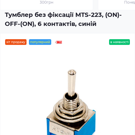
300грн
Понед
Тумблер без фіксації MTS-223, (ON)-
OFF-(ON), 6 контактів, синій
хіт продажу
популярний
в наявності