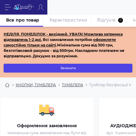
Все про товар
Характеристики
Відгуків
І
0
НЕДІЛЯ, ПОНЕДІЛОК - вихідний.
УВАГА! Можлива затримка
відправлень 1-2 дні.
Всі з
амовлення потрібно
оформляти
самостійно
тільки на сайті
.
Мінімальна сума від 300 грн,
безготівковий рахунок - від 500грн.
Накладним платежем не
відправляємо.
Дякуємо за розуміння.
Зачинити
КНОПКИ, ТУМБЛЕРА
ТУМБЛЕРА
Тумблер без фіксації MTS
Оформлення замовлення
АУДІОДЖЕК 
мінімальна сума замовлення має бути від
вул. Ушинського