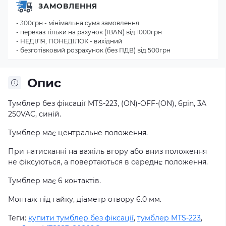
ЗАМОВЛЕННЯ
- 300грн - мінімальна сума замовлення
- переказ тільки на рахунок (IBAN) від 1000грн
- НЕДІЛЯ, ПОНЕДІЛОК - вихідний
- безготівковий розрахунок (без ПДВ) від 500грн
Опис
Тумблер
без
фіксації
MTS
-
223
,
(
ON
)
-
OFF
-
(
ON
)
,
6
pin
,
3A
250VAC
,
синій.
Тумблер
має
центральне положення
.
При
натисканні
на
важіль
вгору
або
вниз
положення
не фіксуються
,
а
повертаються
в
середнє положення
.
Тумблер
має
6
контактів
.
Монтаж
під
гайку
,
діаметр
отвору
6.0
мм
.
Теги:
купити тумблер без фіксації
,
тумблер MTS-223
,