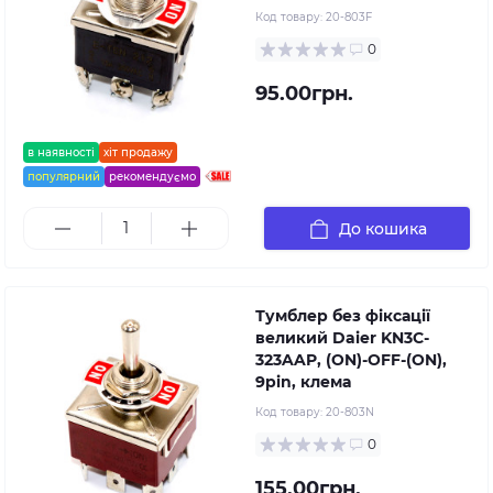
Код товару:
20-803F
0
95.00грн.
в наявності
хіт продажу
популярний
рекомендуємо
До кошика
Тумблер без фіксації
великий Daier KN3C-
323AAP, (ON)-OFF-(ON),
9pin, клема
Код товару:
20-803N
0
155.00грн.