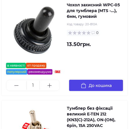
Чохол захисний WPC-05
для тумблера (MTS -...),
6мм, гумовий
Код товару:
20-810A
0
13.50грн.
в наявності
хіт продажу
популярний
рекомендуємо
До кошика
Тумблер без фіксації
великий E-TEN 212
(KN3(C)-212A), ON-(ON),
6pin, 15A 250VAC