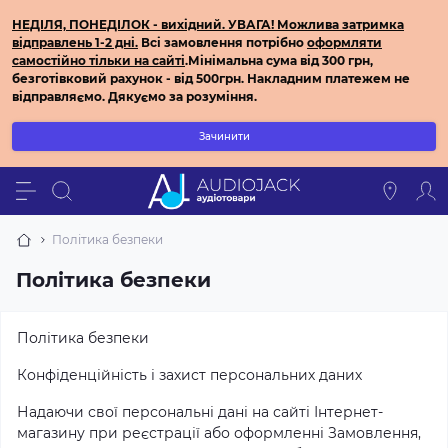
НЕДІЛЯ, ПОНЕДІЛОК - вихідний.
УВАГА! Можлива затримка
відправлень 1-2 дні.
Всі з
амовлення потрібно
оформляти
самостійно
тільки на сайті
.
Мінімальна сума від 300 грн,
безготівковий рахунок - від 500грн.
Накладним платежем не
відправляємо.
Дякуємо за розуміння.
Зачинити
Політика безпеки
Політика безпеки
Політика безпеки
Конфіденційність і захист персональних даних
Надаючи свої персональні дані на сайті Інтернет-
магазину при реєстрації або оформленні Замовлення,