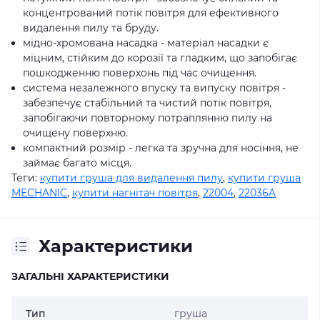
концентрований потік повітря для ефективного
видалення пилу та бруду.
мідно-хромована насадка - матеріал насадки є
міцним, стійким до корозії та гладким, що запобігає
пошкодженню поверхонь під час очищення.
система незалежного впуску та випуску повітря -
забезпечує стабільний та чистий потік повітря,
запобігаючи повторному потраплянню пилу на
очищену поверхню.
компактний розмір - легка та зручна для носіння, не
займає багато місця.
Теги:
купити груша для видалення пилу
,
купити груша
MECHANIC
,
купити нагнітач повітря
,
22004
,
22036A
Характеристики
ЗАГАЛЬНІ ХАРАКТЕРИСТИКИ
Тип
груша