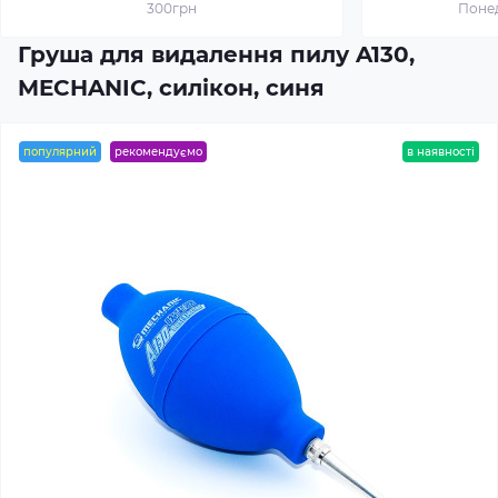
300грн
Понед
Груша для видалення пилу A130,
MECHANIC, силікон, синя
популярний
рекомендуємо
в наявності