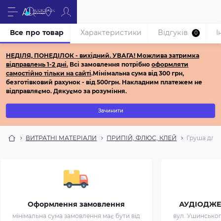
Все про товар
Характеристики
Відгуків
І
0
НЕДІЛЯ, ПОНЕДІЛОК - вихідний.
УВАГА! Можлива затримка
відправлень 1-2 дні.
Всі з
амовлення потрібно
оформляти
самостійно
тільки на сайті
.
Мінімальна сума від 300 грн,
безготівковий рахунок - від 500грн.
Накладним платежем не
відправляємо.
Дякуємо за розуміння.
Зачинити
ВИТРАТНІ МАТЕРІАЛИ
ПРИПІЙ, ФЛЮС, КЛЕЙ
Груша для 
Оформлення замовлення
АУДІОДЖЕК 
мінімальна сума замовлення має бути від
вул. Ушинського