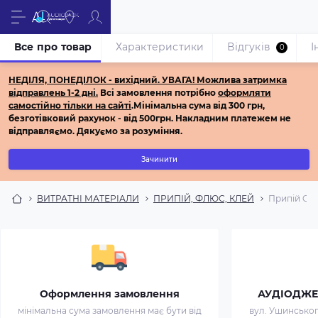
Все про товар
Характеристики
Відгуків
І
0
НЕДІЛЯ, ПОНЕДІЛОК - вихідний.
УВАГА! Можлива затримка
відправлень 1-2 дні.
Всі з
амовлення потрібно
оформляти
самостійно
тільки на сайті
.
Мінімальна сума від 300 грн,
безготівковий рахунок - від 500грн.
Накладним платежем не
відправляємо.
Дякуємо за розуміння.
Зачинити
ВИТРАТНІ МАТЕРІАЛИ
ПРИПІЙ, ФЛЮС, КЛЕЙ
Припій CYN
Оформлення замовлення
АУДІОДЖЕК 
мінімальна сума замовлення має бути від
вул. Ушинського