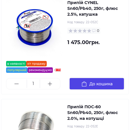
Припій CYNEL
Sn60/Pb40, 250г, флюс
2.5%, катушка
Код товару:
22-052C
0
1 475.00грн.
в наявності
хіт продажу
популярний
рекомендуємо
До кошика
Припій ПОС-60
Sn60/Pb40, 250г, флюс
2.0%, на котушці
Код товару:
22-052E