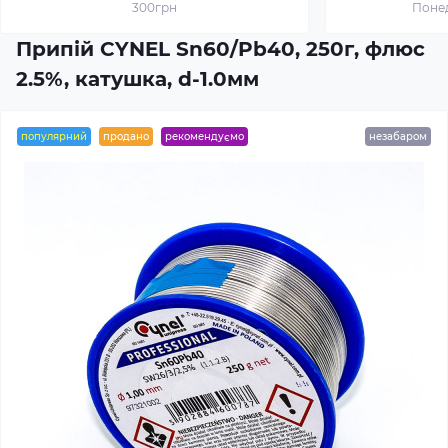
300грн
Понед
Припій CYNEL Sn60/Pb40, 250г, флюс
2.5%, катушка, d-1.0мм
популярний
продано
рекомендуємо
незабаром