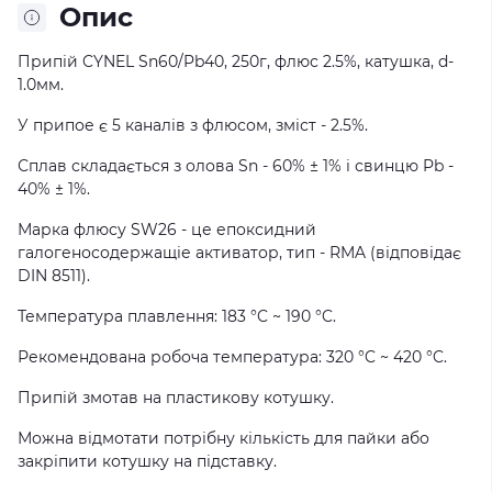
Опис
Припій CYNEL Sn60/Pb40, 250г, флюс 2.5%, катушка, d-
1.0мм.
У
припое
є
5
каналів
з
флюсом
,
зміст
-
2.5
%
.
Сплав
складається з
олова
Sn
-
60
%
±
1
%
і
свинцю
Pb
-
40
%
±
1
%
.
Марка
флюсу
SW26
-
це
епоксидний
галогеносодержащіе
активатор
,
тип
-
RMA
(
відповідає
DIN
8511
)
.
Температура
плавлення
:
183
°C
~
190
°C
.
Рекомендована
робоча
температура
:
320
°C
~
420
°C
.
Припій
змотав
на
пластикову
котушку
.
Можна
відмотати
потрібну кількість
для
пайки
або
закріпити
котушку
на
підставку
.