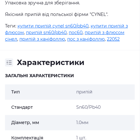
Упаковка
зручна
для
зберігання
.
Якісний
припій
від
польської
фірми
"
CYNEL
"
.
Теги:
купити припій cynel sn60/pb40
,
купити припій з
флюсом
,
припій sn60/pb40
,
пос60
,
припій з флюсом
сінел
,
припій з каніфоллю
,
пос з каніфоллю
,
22052
Характеристики
ЗАГАЛЬНІ ХАРАКТЕРИСТИКИ
Тип
припій
Стандарт
Sn60/Pb40
Діаметр, мм
1.0мм
Комплектація
1 шт.