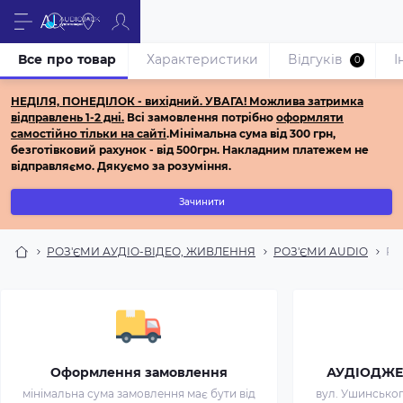
Все про товар
Характеристики
Відгуків
І
0
НЕДІЛЯ, ПОНЕДІЛОК - вихідний.
УВАГА! Можлива затримка
відправлень 1-2 дні.
Всі з
амовлення потрібно
оформляти
самостійно
тільки на сайті
.
Мінімальна сума від 300 грн,
безготівковий рахунок - від 500грн.
Накладним платежем не
відправляємо.
Дякуємо за розуміння.
Зачинити
РОЗ'ЄМИ АУДІО-ВІДЕО, ЖИВЛЕННЯ
РОЗ'ЄМИ AUDIO
Ро
Оформлення замовлення
АУДІОДЖЕК 
мінімальна сума замовлення має бути від
вул. Ушинського