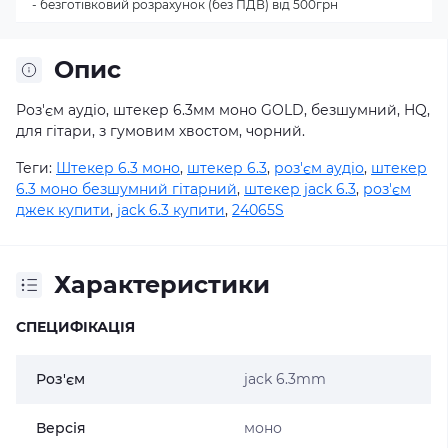
- безготівковий розрахунок (без ПДВ) від 500грн
Опис
Роз'єм аудіо, штекер 6.3мм моно GOLD, безшумний, HQ,
для гітари, з гумовим хвостом, чорний
.
Теги:
Штекер 6.3 моно
,
штекер 6.3
,
роз'єм аудіо
,
штекер
6.3 моно безшумний гітарний
,
штекер jack 6.3
,
роз'єм
джек купити
,
jack 6.3 купити
,
24065S
Характеристики
СПЕЦИФІКАЦІЯ
Роз'єм
jack 6.3mm
Версія
моно