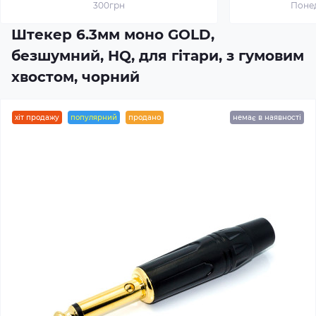
300грн
Понед
Штекер 6.3мм моно GOLD,
безшумний, HQ, для гітари, з гумовим
хвостом, чорний
хіт продажу
популярний
продано
немає в наявності