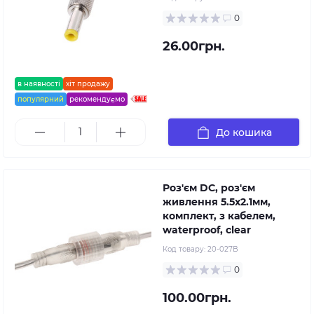
0
26.00грн.
в наявності
хіт продажу
популярний
рекомендуємо
До кошика
Роз'єм DC, роз'єм
живлення 5.5x2.1мм,
комплект, з кабелем,
waterproof, clear
Код товару:
20-027B
0
100.00грн.