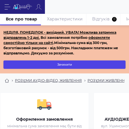
Все про товар
Характеристики
Відгуків
І
0
НЕДІЛЯ, ПОНЕДІЛОК - вихідний.
УВАГА! Можлива затримка
відправлень 1-2 дні.
Всі з
амовлення потрібно
оформляти
самостійно
тільки на сайті
.
Мінімальна сума від 300 грн,
безготівковий рахунок - від 500грн.
Накладним платежем не
відправляємо.
Дякуємо за розуміння.
Зачинити
РОЗ'ЄМИ АУДІО-ВІДЕО, ЖИВЛЕННЯ
РОЗ'ЄМИ ЖИВЛЕННЯ
Оформлення замовлення
АУДІОДЖЕК 
мінімальна сума замовлення має бути від
вул. Ушинського