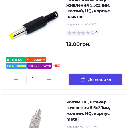
живлення 5.5x2.1мм,
жовтий, HQ, корпус
пластик
Код товару:
20-027C
0
12.00грн.
в наявності
хіт продажу
популярний
рекомендуємо
До кошика
Роз'єм DC, штекер
живлення 5.5x2.1мм,
жовтий, HQ, корпус
metal
Код товару:
20-027M