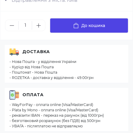
Відправлення з міста: Київ
До кошика
ДОСТАВКА
- Нова Пошта - у відділення України
- Кур'єр від Нова Пошта
- Поштомат - Нова Пошта
- ROZETKA - доставка у відділення - 49.00грн
ОПЛАТА
- WayForPay - оплата online (Visa/MasterCard)
- Plata by Mono - оплата online (Visa/MasterCard)
- реквізити IBAN - переказ на рахунок (від 1000грн)
- безготівковий розрахунок (без ПДВ) від 500грн
- УВАГА - післяплатою не відправляємо