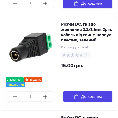
До кошика
Роз'єм DC, гніздо
живлення 5.5x2.1мм, 2pin,
кабель під гвинт, корпус
пластик, зелений
Код товару:
20-414C
0
15.00грн.
в наявності
хіт продажу
популярний
До кошика
Роз'єм DC, штекер