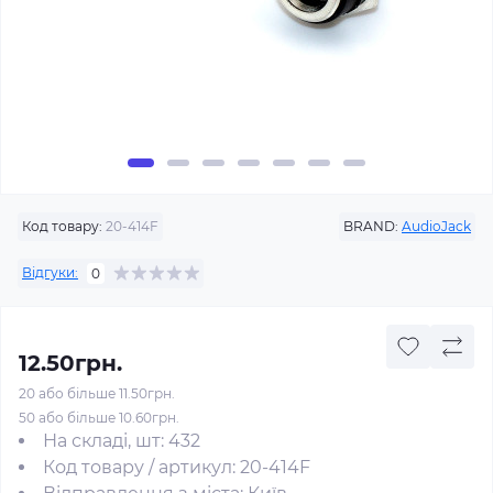
Код товару:
20-414F
BRAND:
AudioJack
Відгуки:
0
12.50грн.
20 або більше 11.50грн.
50 або більше 10.60грн.
На складі, шт: 432
Код товару / артикул: 20-414F