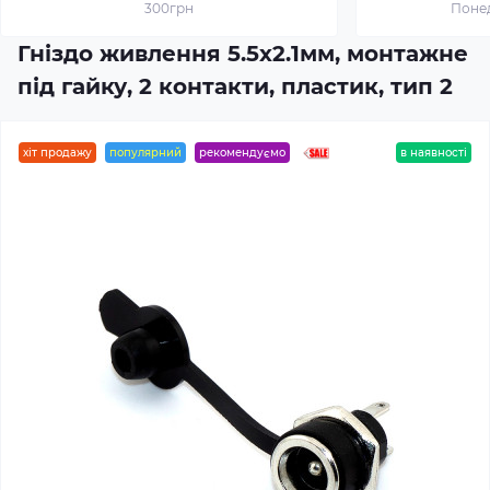
300грн
Понед
Гніздо живлення 5.5x2.1мм, монтажне
під гайку, 2 контакти, пластик, тип 2
хіт продажу
популярний
рекомендуємо
в наявності