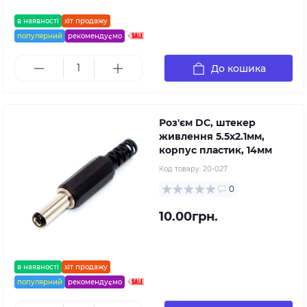
в наявності
хіт продажу
популярний
рекомендуємо
До кошика
Роз'єм DC, штекер
живлення 5.5x2.1мм,
корпус пластик, 14мм
Код товару:
20-027
0
10.00грн.
в наявності
хіт продажу
популярний
рекомендуємо