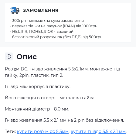
ЗАМОВЛЕННЯ
- 300грн - мінімальна сума замовлення
- переказ тільки на рахунок (IBAN) від 1000грн
- НЕДІЛЯ, ПОНЕДІЛОК - вихідний
- безготівковий розрахунок (без ПДВ) від 500грн
Опис
Роз'єм DC, гніздо живлення 5.5x2.1мм, монтажне під
гайку, 2pin, пластик, тип 2.
Гніздо
має
корпус
з
пластику
.
Його
фіксація
в
отворі
-
металева
гайка
.
Монтажний
діаметр
-
8
.0 мм
.
Гніздо
живлення
5.5
x
2.1 мм
на
2
pin
бе
з
відключення
.
Теги:
купити роз'єм dc 5.5мм
,
купити гніздо 5.5 x 2.1 мм
,