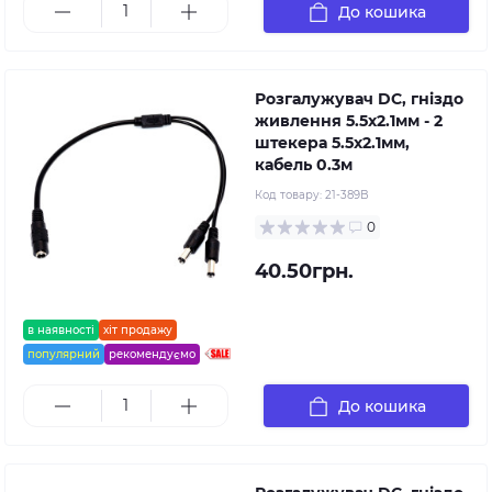
До кошика
Розгалужувач DC, гніздо
живлення 5.5х2.1мм - 2
штекера 5.5х2.1мм,
кабель 0.3м
Код товару:
21-389B
0
40.50грн.
в наявності
хіт продажу
популярний
рекомендуємо
До кошика