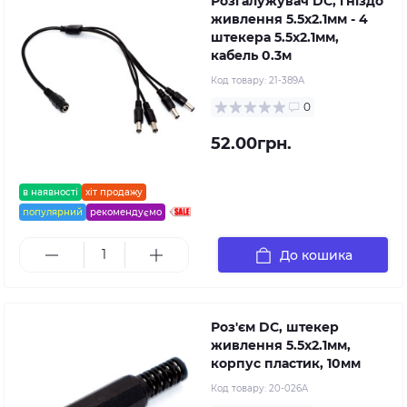
Розгалужувач DC, гніздо
живлення 5.5х2.1мм - 4
штекера 5.5х2.1мм,
кабель 0.3м
Код товару:
21-389A
0
52.00грн.
в наявності
хіт продажу
популярний
рекомендуємо
До кошика
Роз'єм DC, штекер
живлення 5.5x2.1мм,
корпус пластик, 10мм
Код товару:
20-026A