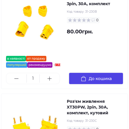
3pin, 30A, комплект
Код товару:
31-230B
0
80.00грн.
в наявності
хіт продажу
популярний
рекомендуємо
До кошика
Роз'єм живлення
XT30PW, 2pin, 30A,
комплект, кутовий
Код товару:
31-230C