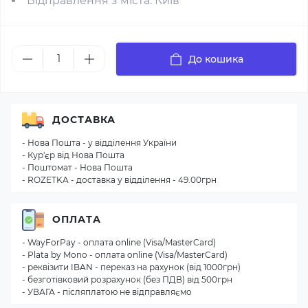
Відправлення з міста: Київ
До кошика
ДОСТАВКА
- Нова Пошта - у відділення України
- Кур'єр від Нова Пошта
- Поштомат - Нова Пошта
- ROZETKA - доставка у відділення - 49.00грн
ОПЛАТА
- WayForPay - оплата online (Visa/MasterCard)
- Plata by Mono - оплата online (Visa/MasterCard)
- реквізити IBAN - переказ на рахунок (від 1000грн)
- безготівковий розрахунок (без ПДВ) від 500грн
- УВАГА - післяплатою не відправляємо