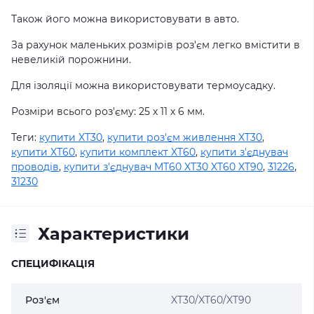
Також його можна використовувати в авто.
За рахунок маленьких розмірів роз'єм легко вмістити в
невеликій порожнини.
Для ізоляції можна використовувати термоусадку.
Розміри всього роз'єму: 25 х 11 х 6 мм.
Теги:
купити XT30
,
купити роз'єм живлення XT30
,
купити XT60
,
купити комплект XT60
,
купити з'єднувач
проводів
,
купити з'єднувач MT60 XT30 XT60 XT90
,
31226
,
31230
Характеристики
СПЕЦИФІКАЦІЯ
Роз'єм
XT30/XT60/XT90