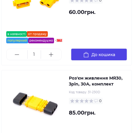
0
60.00грн.
в наявності
хіт продажу
популярний
рекомендуємо
До кошика
Роз'єм живлення MR30,
3pin, 30A, комплект
Код товару:
31-230D
0
85.00грн.