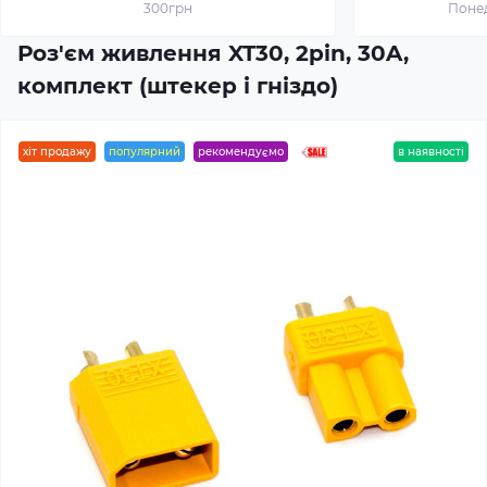
300грн
Понед
Роз'єм живлення XT30, 2pin, 30A,
комплект (штекер і гніздо)
хіт продажу
популярний
рекомендуємо
в наявності