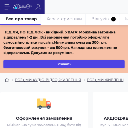
Все про товар
Характеристики
Відгуків
І
0
НЕДІЛЯ, ПОНЕДІЛОК - вихідний.
УВАГА! Можлива затримка
відправлень 1-2 дні.
Всі з
амовлення потрібно
оформляти
самостійно
тільки на сайті
.
Мінімальна сума від 300 грн,
безготівковий рахунок - від 500грн.
Накладним платежем не
відправляємо.
Дякуємо за розуміння.
Зачинити
РОЗ'ЄМИ АУДІО-ВІДЕО, ЖИВЛЕННЯ
РОЗ'ЄМИ ЖИВЛЕННЯ
Оформлення замовлення
АУДІОДЖЕК 
мінімальна сума замовлення має бути від
вул. Ушинського