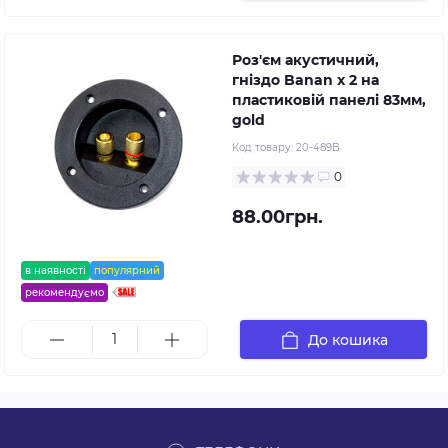
Роз'єм акустичний,
гніздо Banan x 2 на
пластиковій панелі 83мм,
gold
Код товару:
20-489B
0
88.00грн.
в наявності
популярний
рекомендуємо
До кошика