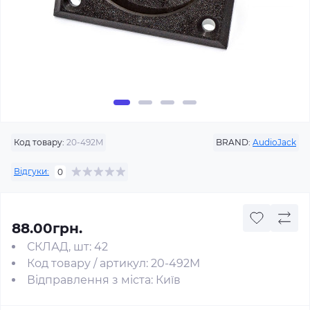
Код товару:
20-492M
BRAND:
AudioJack
Відгуки:
0
88.00грн.
СКЛАД, шт: 42
Код товару / артикул: 20-492M
Відправлення з міста: Київ