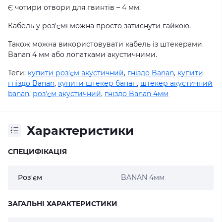
Є чотири отвори для гвинтів – 4 мм.
Кабель у роз'ємі можна просто затиснути гайкою.
Також можна використовувати кабель із штекерами
Banan 4 мм або лопатками акустичними.
Теги:
купити роз'єм акустичний
,
гніздо Banan
,
купити
гніздо Banan
,
купити штекер банан
,
штекер акустичний
banan
,
роз'єм акустичний
,
гніздо Banan 4мм
Характеристики
СПЕЦИФІКАЦІЯ
Роз'єм
BANAN 4мм
ЗАГАЛЬНІ ХАРАКТЕРИСТИКИ