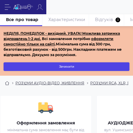
Все про товар
Характеристики
Відгуків
І
0
НЕДІЛЯ, ПОНЕДІЛОК - вихідний.
УВАГА! Можлива затримка
відправлень 1-2 дні.
Всі з
амовлення потрібно
оформляти
самостійно
тільки на сайті
.
Мінімальна сума від 300 грн,
безготівковий рахунок - від 500грн.
Накладним платежем не
відправляємо.
Дякуємо за розуміння.
Зачинити
РОЗ'ЄМИ АУДІО-ВІДЕО, ЖИВЛЕННЯ
РОЗ'ЄМИ RCA, XLR, DI
Оформлення замовлення
АУДІОДЖЕК 
мінімальна сума замовлення має бути від
вул. Ушинського