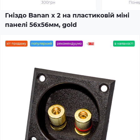
300грн
Понед
Гніздо Banan х 2 на пластиковій міні
панелі 56х56мм, gold
хіт продажу
популярний
рекомендуємо
в наявності