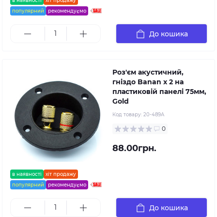
в наявності
хіт продажу
популярний
рекомендуємо
До кошика
Роз'єм акустичний,
гніздо Banan x 2 на
пластиковій панелі 75мм,
Gold
Код товару:
20-489A
0
88.00грн.
в наявності
хіт продажу
популярний
рекомендуємо
До кошика