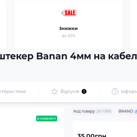
Знижки
до 20%
штекер Banan 4мм на кабель
ктеристики
Відгуків
Інформ
0
Код товару:
20-138B
BRAND:
A
в наявності
35.00грн.