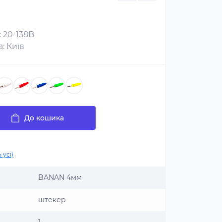
: 20-138B
: Київ
До кошика
 усі)
BANAN 4мм
штекер