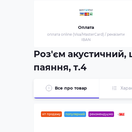
Оплата
оплата online (Visa/MasterCard) / реквізити
IBAN
Роз'єм акустичний, 
паяння, т.4
Все про товар
Хара
хіт продажу
популярний
рекомендуємо