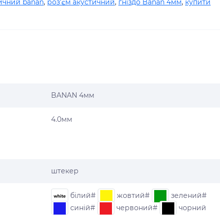
ичний banan
,
роз'єм акустичний
,
гніздо Banan 4мм
,
купити
BANAN 4мм
4.0мм
штекер
білий#
жовтий#
зелений#
синій#
червоний#
чорний