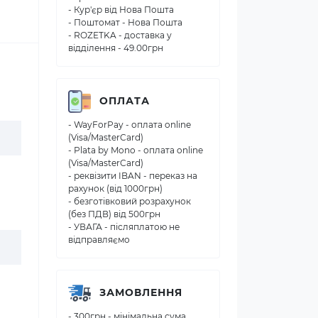
- Кур'єр від Нова Пошта
- Поштомат - Нова Пошта
- ROZETKA - доставка у
відділення - 49.00грн
ОПЛАТА
- WayForPay - оплата online
(Visa/MasterCard)
- Plata by Mono - оплата online
(Visa/MasterCard)
- реквізити IBAN - переказ на
рахунок (від 1000грн)
- безготівковий розрахунок
(без ПДВ) від 500грн
- УВАГА - післяплатою не
відправляємо
ЗАМОВЛЕННЯ
- 300грн - мінімальна сума