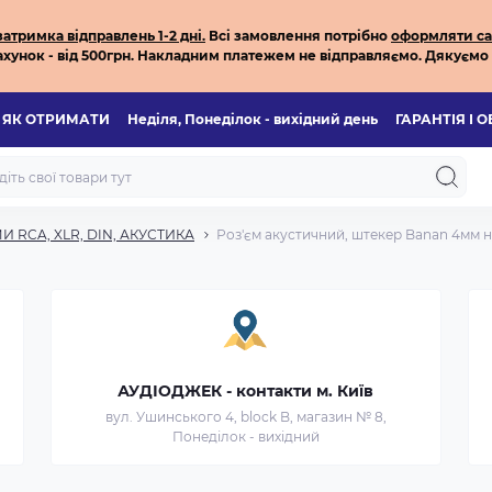
тримка відправлень 1-2 дні.
Всі з
амовлення потрібно
оформляти са
хунок - від 500грн.
Накладним платежем не відправляємо.
Дякуємо 
ЯК ОТРИМАТИ
Неділя, Понеділок - вихідний день
ГАРАНТІЯ І 
И RCA, XLR, DIN, АКУСТИКА
Роз'єм акустичний, штекер Banan 4мм на
АУДІОДЖЕК - контакти м. Київ
вул. Ушинського 4, block B, магазин № 8,
Понеділок - вихідний