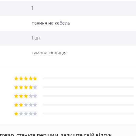
1
паяння на кабель
1 шт.
гумова ізоляція
товар, станьте першим, залиште свій відгук.