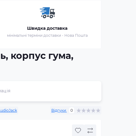
Швидка доставка
мінімальні терміни доставки - Нова Пошта
, корпус гума,
ація
udioJack
Відгуки:
0