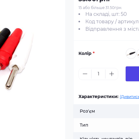
15 або більше 31.50грн.
На складі, шт: 50
Код товару / артикул
Відправлення з міста
Колір
*
Характеристики:
(Дивитись
Роз'єм
Тип