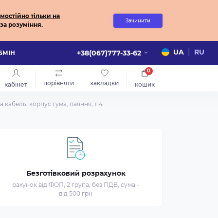
мостійно
тільки на
Зачинити
за розуміння.
|
UA
RU
+38(067)777-33-62
ОБМІН
0
порівняти
закладки
кабінет
кошик
 кабель, корпус гума, паяння, т.4
Безготівковий розрахунок
рахунок від ФОП, 2 група, без ПДВ, сума -
від 500 грн