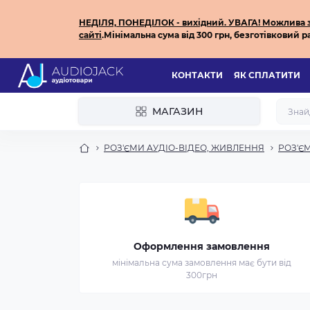
НЕДІЛЯ, ПОНЕДІЛОК - вихідний.
УВАГА! Можлива за
сайті
.
Мінімальна сума від 300 грн, безготівковий ра
КОНТАКТИ
ЯК СПЛАТИТИ
МАГАЗИН
РОЗ'ЄМИ АУДІО-ВІДЕО, ЖИВЛЕННЯ
РОЗ'ЄМ
Оформлення замовлення
мінімальна сума замовлення має бути від
300грн