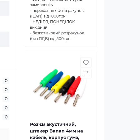
замовлення
- переказ тільки на рахунок
(IBAN) від 1000грн
- НЕДІЛЯ, ПОНЕДІЛОК -
вихідний
- безготівковий розрахунок
(без ПДВ) від 500грн
0
0
0
0
0
Роз'єм акустичний,
штекер Banan 4мм на
кабель, корпус гума,