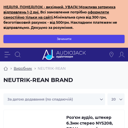
НЕДІЛЯ, ПОНЕДІЛОК - вихідний.
УВАГА! Можлива затримка
відправлень 1-2 дні.
Всі з
амовлення потрібно
оформляти
самостійно
тільки на сайті
.
Мінімальна сума від 300 грн,
безготівковий рахунок - від 500грн.
Накладним платежем не
відправляємо.
Дякуємо за розуміння.
Зачинити
Виробник
NEUTRIK-REAN
NEUTRIK-REAN BRAND
Роз'єм аудіо, штекер
6.3мм стерео NYS208,