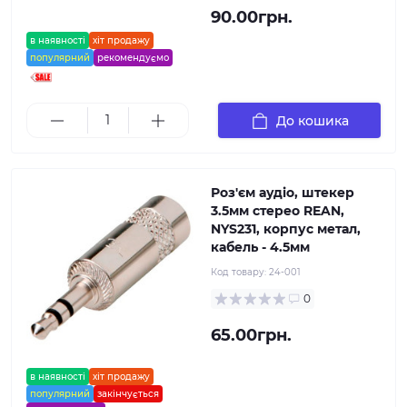
90.00грн.
в наявності
хіт продажу
популярний
рекомендуємо
До кошика
Роз'єм аудіо, штекер
3.5мм стерео REAN,
NYS231, корпус метал,
кабель - 4.5мм
Код товару:
24-001
0
65.00грн.
в наявності
хіт продажу
популярний
закінчується