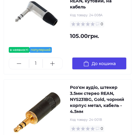
REAN, кутовий, на
кабель
Код товару:
24-008A
0
105.00грн.
в наявності
популярний
До кошика
Роз'єм аудіо, штекер
3.5мм стерео REAN,
NYS231BG, Gold, чорний
корпус метал, кабель -
4.5мм
Код товару:
24-001B
0