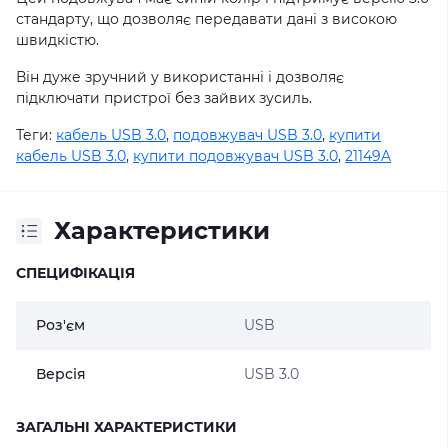
стандарту, що дозволяє передавати дані з високою
швидкістю.
Він дуже зручний у використанні і дозволяє
підключати пристрої без зайвих зусиль.
Теги:
кабель USB 3.0
,
подовжувач USB 3.0
,
купити
кабель USB 3.0
,
купити подовжувач USB 3.0
,
21149A
Характеристики
СПЕЦИФІКАЦІЯ
Роз'єм
USB
Версія
USB 3.0
ЗАГАЛЬНІ ХАРАКТЕРИСТИКИ