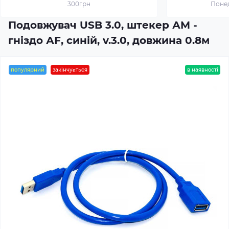
300грн
Понед
Подовжувач USB 3.0, штекер АM -
гніздо АF, синій, v.3.0, довжина 0.8м
популярний
закінчується
в наявності