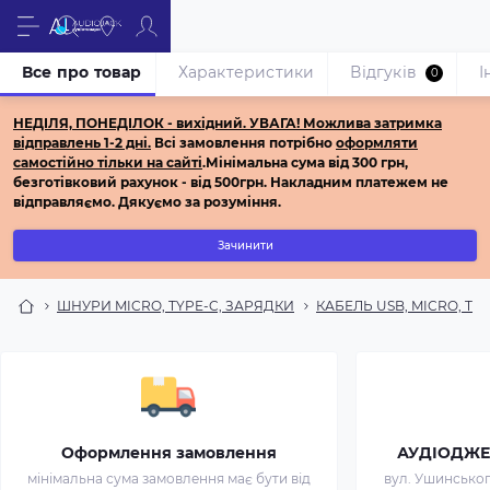
Все про товар
Характеристики
Відгуків
І
0
НЕДІЛЯ, ПОНЕДІЛОК - вихідний.
УВАГА! Можлива затримка
відправлень 1-2 дні.
Всі з
амовлення потрібно
оформляти
самостійно
тільки на сайті
.
Мінімальна сума від 300 грн,
безготівковий рахунок - від 500грн.
Накладним платежем не
відправляємо.
Дякуємо за розуміння.
Зачинити
ШНУРИ MICRO, TYPE-C, ЗАРЯДКИ
КАБЕЛЬ USB, MICRO, TYP
Оформлення замовлення
АУДІОДЖЕК 
мінімальна сума замовлення має бути від
вул. Ушинського