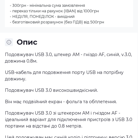
- 300грн - мінімальна сума замовлення
- переказ тільки на рахунок (IBAN) від 1000грн
- НЕДІЛЯ, ПОНЕДІЛОК - вихідний
- безготівковий розрахунок (без ПДВ) від 500грн
Опис
Подовжувач USB 3.0, штекер АM - гніздо АF, синій, v.3.0,
довжина 0.8м.
USB-кабель для подовження порту USB на потрібну
довжину.
Подовжувач USB 3.0 високошвидкісний.
Він має подвійний екран - фольга та обплетення.
Подовжувач USB 3.0 зі штекером AM і гніздом AF -
ідеальний варіант для підключення пристроїв з USB 3.0
портами на відстані до 0.8 метрів.
Цей подовжувач має синій колір і підтримує версію 3.0