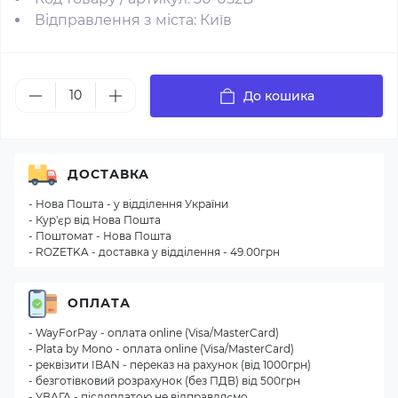
Відправлення з міста: Київ
До кошика
ДОСТАВКА
- Нова Пошта - у відділення України
- Кур'єр від Нова Пошта
- Поштомат - Нова Пошта
- ROZETKA - доставка у відділення - 49.00грн
ОПЛАТА
- WayForPay - оплата online (Visa/MasterCard)
- Plata by Mono - оплата online (Visa/MasterCard)
- реквізити IBAN - переказ на рахунок (від 1000грн)
- безготівковий розрахунок (без ПДВ) від 500грн
- УВАГА - післяплатою не відправляємо