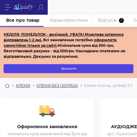
Все про товар
Характеристики
Відгуків
І
0
НЕДІЛЯ, ПОНЕДІЛОК - вихідний.
УВАГА! Можлива затримка
відправлень 1-2 дні.
Всі з
амовлення потрібно
оформляти
самостійно
тільки на сайті
.
Мінімальна сума від 300 грн,
безготівковий рахунок - від 500грн.
Накладним платежем не
відправляємо.
Дякуємо за розуміння.
Зачинити
КЛЕМИ
КЛЕМИ БЕЗ ІЗОЛЯЦІЇ
Клема плоска, штекер 2.8мм,
Оформлення замовлення
АУДІОДЖЕК 
мінімальна сума замовлення має бути від
вул. Ушинського