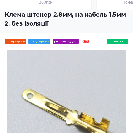
300грн
Понед
Клема штекер 2.8мм, на кабель 1.5мм
2, без ізоляції
хіт продажу
популярний
рекомендуємо
в наявності